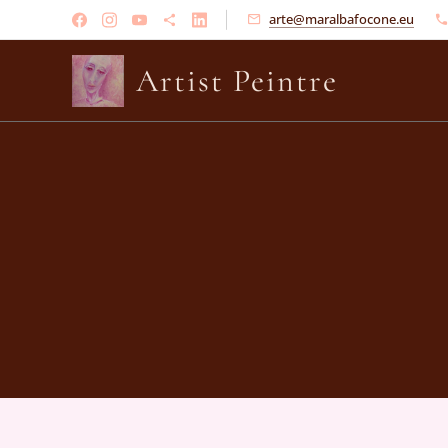
arte@maralbafocone.eu
Artist Peintre