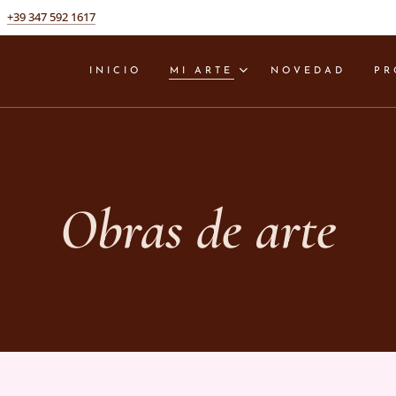
+39 347 592 1617
INICIO
MI ARTE
NOVEDAD
PR
Obras de arte